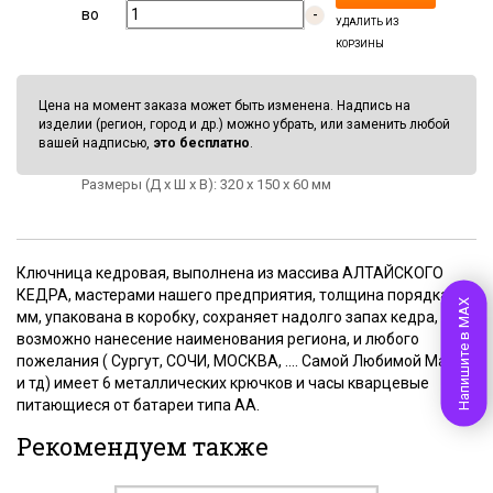
во
-
УДАЛИТЬ ИЗ
КОРЗИНЫ
Цена на момент заказа может быть изменена. Надпись на
изделии (регион, город и др.) можно убрать, или заменить любой
вашей надписью,
это бесплатно
.
Размеры (Д х Ш х В): 320 x 150 x 60 мм
Ключница кедровая, выполнена из массива АЛТАЙСКОГО
КЕДРА, мастерами нашего предприятия, толщина порядка 60
Напишите в MAX
мм, упакована в коробку, сохраняет надолго запах кедра,
возможно нанесение наименования региона, и любого
пожелания ( Сургут, СОЧИ, МОСКВА, .... Самой Любимой Маме
и тд) имеет 6 металлических крючков и часы кварцевые
питающиеся от батареи типа АА.
Рекомендуем также