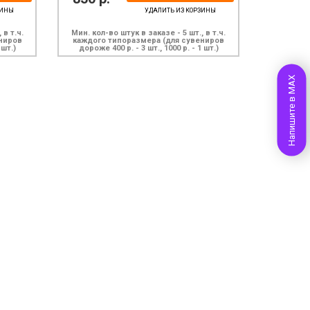
ЗИНЫ
УДАЛИТЬ ИЗ КОРЗИНЫ
 в т.ч.
Мин. кол-во штук в заказе - 5 шт., в т.ч.
ниров
каждого типоразмера (для сувениров
 шт.)
дороже 400 р. - 3 шт., 1000 р. - 1 шт.)
Напишите в MAX